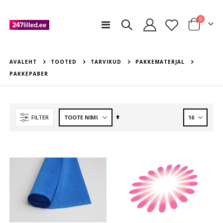
tooted
0
Toggle
Cart
Nav
AVALEHT
TOOTED
TARVIKUD
PAKKEMATERJAL
PAKKEPABER
Määra
FILTER
kahanev
suund