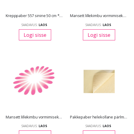
Krepppaber 557 sinine 50 cm *2,5 m
Mansett lillekimbu vormimiseks papist 67x38 cm x10 tk/pk
SAADAVUS:
LAOS
SAADAVUS:
LAOS
Logi sisse
Logi sisse
Mansett lillekimbu vormimiseks papist 84x47 cm x10 tk/pk
Pakkepaber helekollane pärlmutter pressitud marmor mustriga 58 *45 cm x5 lehte/pk
SAADAVUS:
LAOS
SAADAVUS:
LAOS