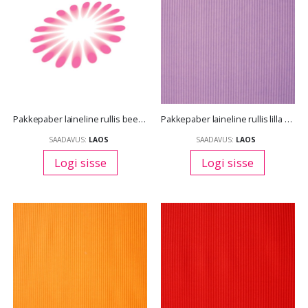
Pakkepaber laineline rullis beež 100 cm *10 m
Pakkepaber laineline rullis lilla 50 cm *10 m
SAADAVUS:
LAOS
SAADAVUS:
LAOS
Logi sisse
Logi sisse