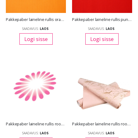
Pakkepaber laineline rullis oranz 50 cm *10 m
Pakkepaber laineline rullis punane 50 cm *10 m
SAADAVUS:
LAOS
SAADAVUS:
LAOS
Logi sisse
Logi sisse
Pakkepaber laineline rullis roosa 100 cm *10 m
Pakkepaber laineline rullis roosa/kuldne marmor 50 cm *10 m
SAADAVUS:
LAOS
SAADAVUS:
LAOS