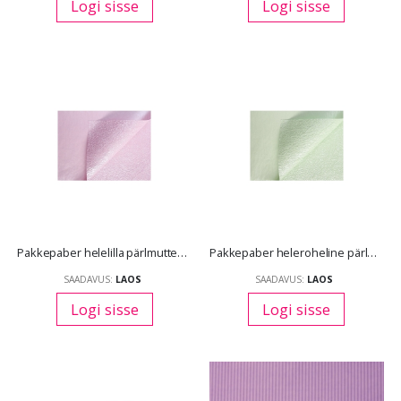
Logi sisse
Logi sisse
Pakkepaber helelilla pärlmutter pressitud marmor mustriga 58 *45 cm x5 lehte/pk
Pakkepaber heleroheline pärlmutter pressitud marmor mustriga 58 *45 cm x5 lehte/pk
SAADAVUS:
LAOS
SAADAVUS:
LAOS
Logi sisse
Logi sisse