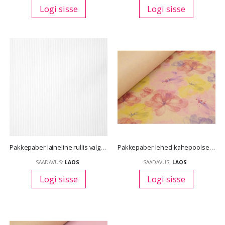
Logi sisse
Logi sisse
Pakkepaber laineline rullis valge 50 cm *10 m
Pakkepaber lehed kahepoolsed lilleline/beež 70 *100 cm 10 lehte/pk
SAADAVUS:
LAOS
SAADAVUS:
LAOS
Logi sisse
Logi sisse