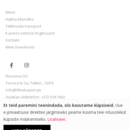
Meist
Hakka kliendiks
Tellimuste transport
E-poest ostmise tingimused
Kontakt
Meie meeskond
Floreana OÜ
Tervise tn 5a, Tallinn, 13415
info@lilleekspert.ee
Hulgilao üldtelefon:
+372 618 1602
Ladu on avatud: E-R 8.00 - 16.00
Et teid paremini teenindada, siis kasutame küpsiseid.
Uue
e-privaatsuse direktiivi järgimiseks peame küsima teie nõusolekut
küpsiste määramiseks.
Lisateave
.
Copyright © Floreana OÜ | Lumav Commerce